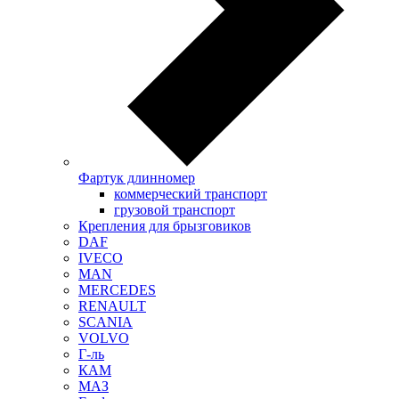
Фартук длинномер
коммерческий транспорт
грузовой транспорт
Крепления для брызговиков
DAF
IVECO
MAN
MERCEDES
RENAULT
SCANIA
VOLVO
Г-ль
КАМ
МАЗ