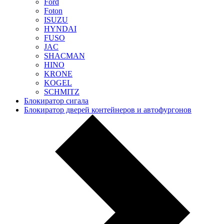
Ford
Foton
ISUZU
HYNDAI
FUSO
JAC
SHACMAN
HINO
KRONE
KOGEL
SCHMITZ
Блокиратор сигала
Блокиратор дверей контейнеров и автофургонов