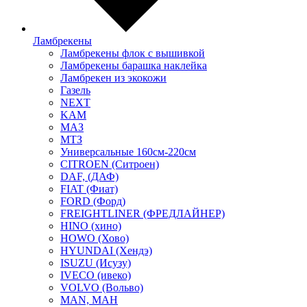
Ламбрекены
Ламбрекены флок с вышивкой
Ламбрекены барашка наклейка
Ламбрекен из экокожи
Газель
NEXT
KAM
МАЗ
МТЗ
Универсальные 160см-220см
CITROEN (Ситроен)
DAF, (ДАФ)
FIAT (Фиат)
FORD (Форд)
FREIGHTLINER (ФРЕДЛАЙНЕР)
HINO (хино)
HOWO (Хово)
HYUNDAI (Хендэ)
ISUZU (Исузу)
IVECO (ивеко)
VOLVO (Вольво)
MAN, МАН