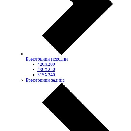
Брызговики передни
420Х200
490Х250
515Х240
Брызговики задние