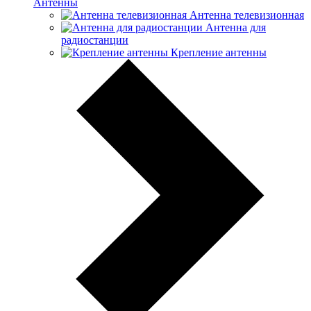
Антенны
Антенна телевизионная
Антенна для
радиостанции
Крепление антенны