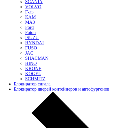
SCANIA
VOLVO
Г-ль
КАМ
МАЗ
Ford
Foton
ISUZU
HYNDAI
FUSO
JAC
SHACMAN
HINO
KRONE
KOGEL
SCHMITZ
Блокиратор сигала
Блокиратор дверей контейнеров и автофургонов