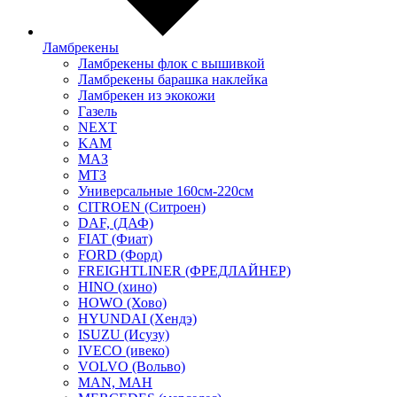
Ламбрекены
Ламбрекены флок с вышивкой
Ламбрекены барашка наклейка
Ламбрекен из экокожи
Газель
NEXT
KAM
МАЗ
МТЗ
Универсальные 160см-220см
CITROEN (Ситроен)
DAF, (ДАФ)
FIAT (Фиат)
FORD (Форд)
FREIGHTLINER (ФРЕДЛАЙНЕР)
HINO (хино)
HOWO (Хово)
HYUNDAI (Хендэ)
ISUZU (Исузу)
IVECO (ивеко)
VOLVO (Вольво)
MAN, МАН