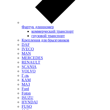
Фартук длинномер
коммерческий транспорт
грузовой транспорт
Крепления для брызговиков
DAF
IVECO
MAN
MERCEDES
RENAULT
SCANIA
VOLVO
Г-ль
КАМ
МАЗ
Ford
Foton
ISUZU
HYNDAI
FUSO