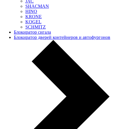
JAC
SHACMAN
HINO
KRONE
KOGEL
SCHMITZ
Блокиратор сигала
Блокиратор дверей контейнеров и автофургонов