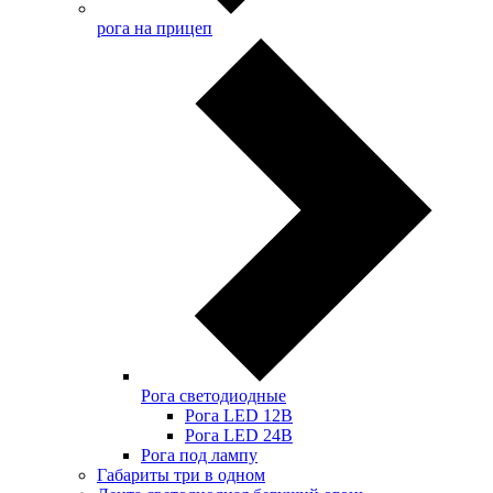
рога на прицеп
Рога светодиодные
Рога LED 12В
Рога LED 24В
Рога под лампу
Габариты три в одном