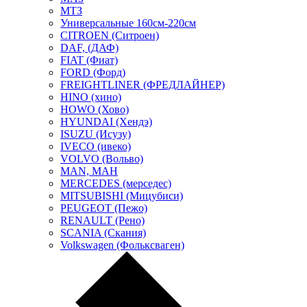
МТЗ
Универсальные 160см-220см
CITROEN (Ситроен)
DAF, (ДАФ)
FIAT (Фиат)
FORD (Форд)
FREIGHTLINER (ФРЕДЛАЙНЕР)
HINO (хино)
HOWO (Хово)
HYUNDAI (Хендэ)
ISUZU (Исузу)
IVECO (ивеко)
VOLVO (Вольво)
MAN, МАН
MERCEDES (мерседес)
MITSUBISHI (Мицубиси)
PEUGEOT (Пежо)
RENAULT (Рено)
SCANIA (Скания)
Volkswagen (Фольксваген)