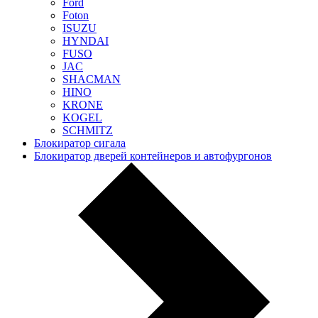
Ford
Foton
ISUZU
HYNDAI
FUSO
JAC
SHACMAN
HINO
KRONE
KOGEL
SCHMITZ
Блокиратор сигала
Блокиратор дверей контейнеров и автофургонов