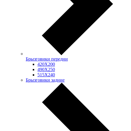
Брызговики передни
420Х200
490Х250
515Х240
Брызговики задние