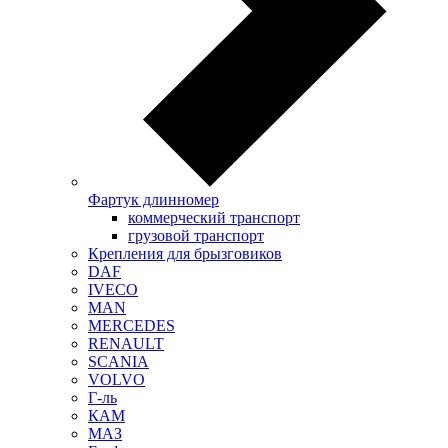
Фартук длинномер
коммерческий транспорт
грузовой транспорт
Крепления для брызговиков
DAF
IVECO
MAN
MERCEDES
RENAULT
SCANIA
VOLVO
Г-ль
КАМ
МАЗ