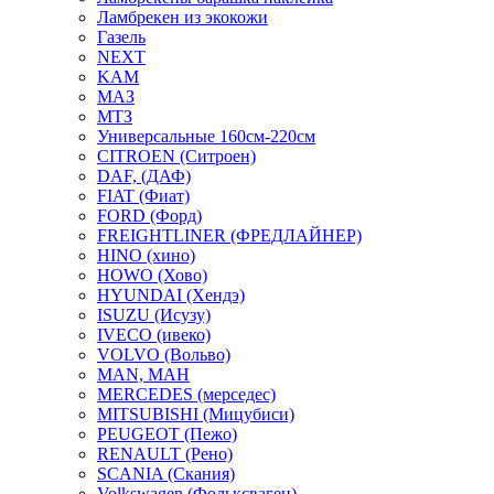
Ламбрекен из экокожи
Газель
NEXT
KAM
МАЗ
МТЗ
Универсальные 160см-220см
CITROEN (Ситроен)
DAF, (ДАФ)
FIAT (Фиат)
FORD (Форд)
FREIGHTLINER (ФРЕДЛАЙНЕР)
HINO (хино)
HOWO (Хово)
HYUNDAI (Хендэ)
ISUZU (Исузу)
IVECO (ивеко)
VOLVO (Вольво)
MAN, МАН
MERCEDES (мерседес)
MITSUBISHI (Мицубиси)
PEUGEOT (Пежо)
RENAULT (Рено)
SCANIA (Скания)
Volkswagen (Фольксваген)