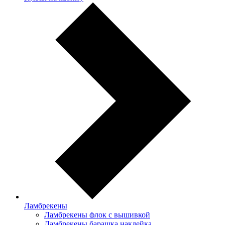
Ламбрекены
Ламбрекены флок с вышивкой
Ламбрекены барашка наклейка