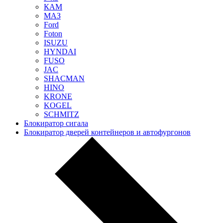
КАМ
МАЗ
Ford
Foton
ISUZU
HYNDAI
FUSO
JAC
SHACMAN
HINO
KRONE
KOGEL
SCHMITZ
Блокиратор сигала
Блокиратор дверей контейнеров и автофургонов