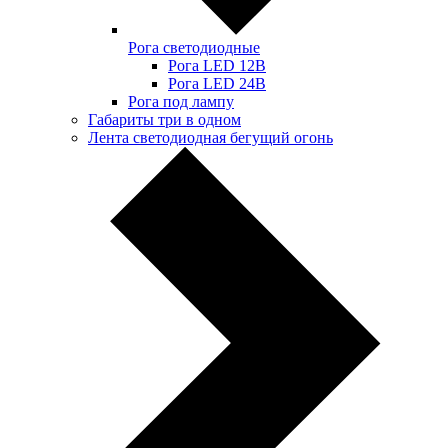
Рога светодиодные
Рога LED 12В
Рога LED 24В
Рога под лампу
Габариты три в одном
Лента светодиодная бегущий огонь