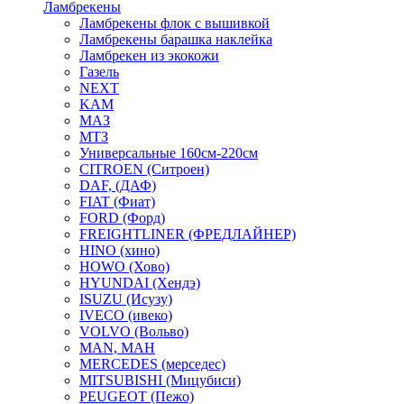
Ламбрекены
Ламбрекены флок с вышивкой
Ламбрекены барашка наклейка
Ламбрекен из экокожи
Газель
NEXT
KAM
МАЗ
МТЗ
Универсальные 160см-220см
CITROEN (Ситроен)
DAF, (ДАФ)
FIAT (Фиат)
FORD (Форд)
FREIGHTLINER (ФРЕДЛАЙНЕР)
HINO (хино)
HOWO (Хово)
HYUNDAI (Хендэ)
ISUZU (Исузу)
IVECO (ивеко)
VOLVO (Вольво)
MAN, МАН
MERCEDES (мерседес)
MITSUBISHI (Мицубиси)
PEUGEOT (Пежо)