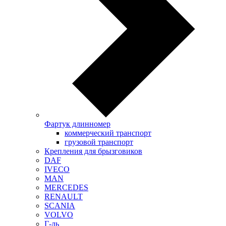
Фартук длинномер
коммерческий транспорт
грузовой транспорт
Крепления для брызговиков
DAF
IVECO
MAN
MERCEDES
RENAULT
SCANIA
VOLVO
Г-ль