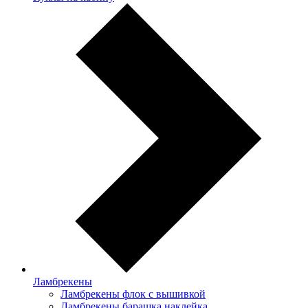
Ламбрекены
Ламбрекены флок с вышивкой
Ламбрекены барашка наклейка