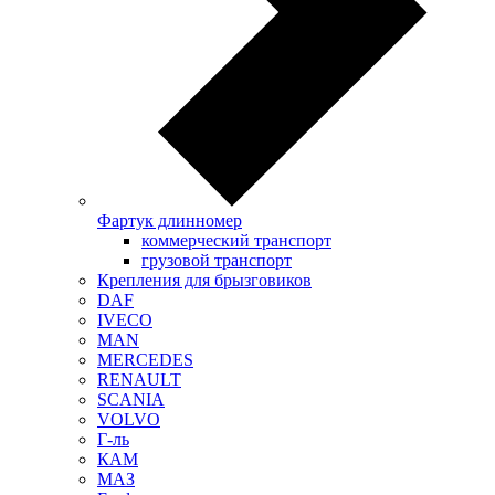
Фартук длинномер
коммерческий транспорт
грузовой транспорт
Крепления для брызговиков
DAF
IVECO
MAN
MERCEDES
RENAULT
SCANIA
VOLVO
Г-ль
КАМ
МАЗ