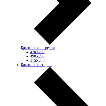
Брызговики передни
420Х200
490Х250
515Х240
Брызговики задние