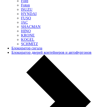
Ford
Foton
ISUZU
HYNDAI
FUSO
JAC
SHACMAN
HINO
KRONE
KOGEL
SCHMITZ
Блокиратор сигала
Блокиратор дверей контейнеров и автофургонов