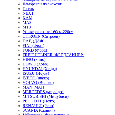
Ламбрекен из экокожи
Газель
NEXT
KAM
МАЗ
МТЗ
Универсальные 160см-220см
CITROEN (Ситроен)
DAF, (ДАФ)
FIAT (Фиат)
FORD (Форд)
FREIGHTLINER (ФРЕДЛАЙНЕР)
HINO (хино)
HOWO (Хово)
HYUNDAI (Хендэ)
ISUZU (Исузу)
IVECO (ивеко)
VOLVO (Вольво)
MAN, МАН
MERCEDES (мерседес)
MITSUBISHI (Мицубиси)
PEUGEOT (Пежо)
RENAULT (Рено)
SCANIA (Скания)
Volkswagen (Фольксваген)