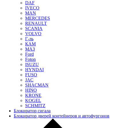
DAF
IVECO
MAN
MERCEDES
RENAULT
SCANIA
VOLVO
Г-ль
КАМ
МАЗ
Ford
Foton
ISUZU
HYNDAI
FUSO
JAC
SHACMAN
HINO
KRONE
KOGEL
SCHMITZ
Блокиратор сигала
Блокиратор дверей контейнеров и автофургонов