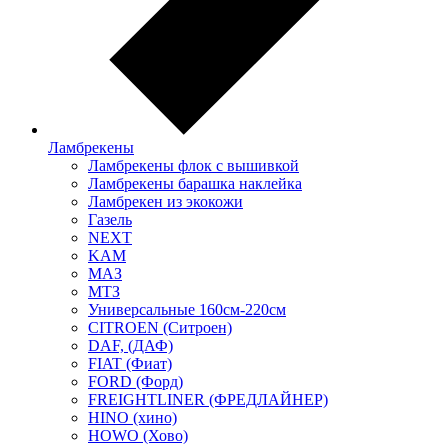
Ламбрекены
Ламбрекены флок с вышивкой
Ламбрекены барашка наклейка
Ламбрекен из экокожи
Газель
NEXT
KAM
МАЗ
МТЗ
Универсальные 160см-220см
CITROEN (Ситроен)
DAF, (ДАФ)
FIAT (Фиат)
FORD (Форд)
FREIGHTLINER (ФРЕДЛАЙНЕР)
HINO (хино)
HOWO (Хово)