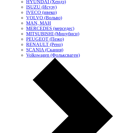
HYUNDAI (Хендэ)
ISUZU (Исузу)
IVECO (ивеко)
VOLVO (Вольво)
MAN, МАН
MERCEDES (мерседес)
MITSUBISHI (Мицубиси)
PEUGEOT (Пежо)
RENAULT (Рено)
SCANIA (Скания)
Volkswagen (Фольксваген)