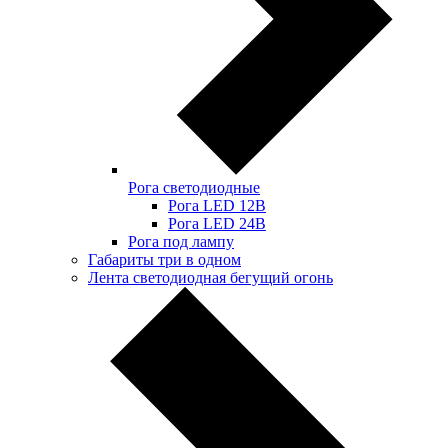
Рога светодиодные
Рога LED 12В
Рога LED 24В
Рога под лампу
Габариты три в одном
Лента светодиодная бегущий огонь