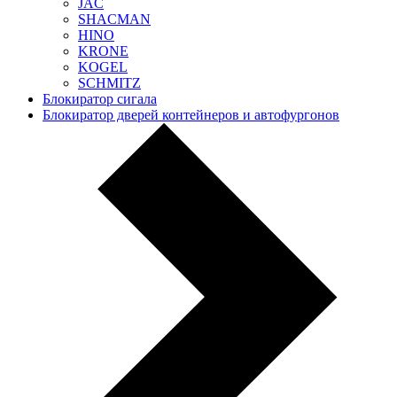
JAC
SHACMAN
HINO
KRONE
KOGEL
SCHMITZ
Блокиратор сигала
Блокиратор дверей контейнеров и автофургонов