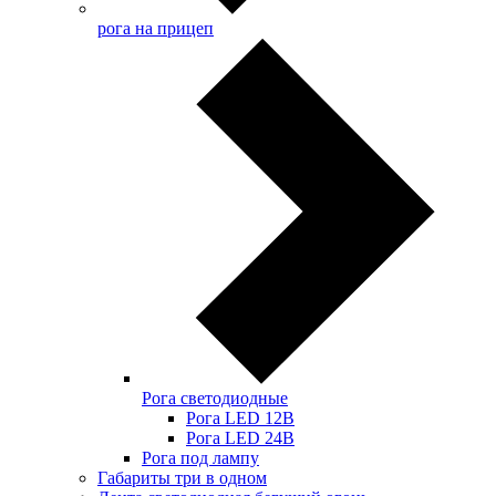
рога на прицеп
Рога светодиодные
Рога LED 12В
Рога LED 24В
Рога под лампу
Габариты три в одном