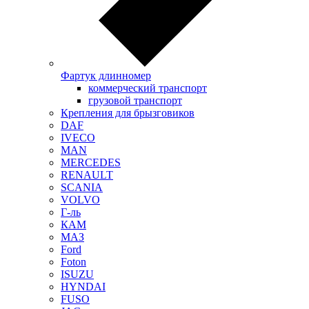
Фартук длинномер
коммерческий транспорт
грузовой транспорт
Крепления для брызговиков
DAF
IVECO
MAN
MERCEDES
RENAULT
SCANIA
VOLVO
Г-ль
КАМ
МАЗ
Ford
Foton
ISUZU
HYNDAI
FUSO