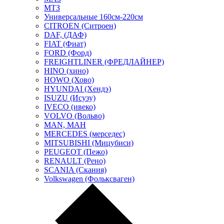
МТЗ
Универсальные 160см-220см
CITROEN (Ситроен)
DAF, (ДАФ)
FIAT (Фиат)
FORD (Форд)
FREIGHTLINER (ФРЕДЛАЙНЕР)
HINO (хино)
HOWO (Хово)
HYUNDAI (Хендэ)
ISUZU (Исузу)
IVECO (ивеко)
VOLVO (Вольво)
MAN, МАН
MERCEDES (мерседес)
MITSUBISHI (Мицубиси)
PEUGEOT (Пежо)
RENAULT (Рено)
SCANIA (Скания)
Volkswagen (Фольксваген)