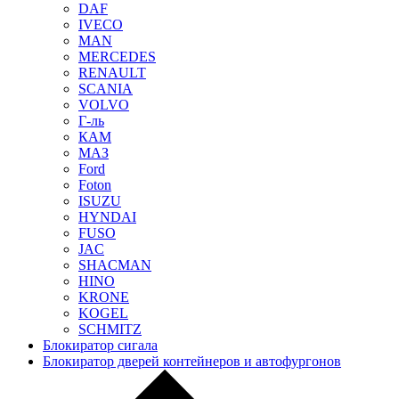
DAF
IVECO
MAN
MERCEDES
RENAULT
SCANIA
VOLVO
Г-ль
КАМ
МАЗ
Ford
Foton
ISUZU
HYNDAI
FUSO
JAC
SHACMAN
HINO
KRONE
KOGEL
SCHMITZ
Блокиратор сигала
Блокиратор дверей контейнеров и автофургонов