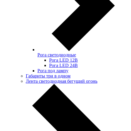
Рога светодиодные
Рога LED 12В
Рога LED 24В
Рога под лампу
Габариты три в одном
Лента светодиодная бегущий огонь