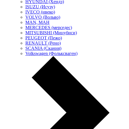
HYUNDAI (Хендэ)
ISUZU (Исузу)
IVECO (ивеко)
VOLVO (Вольво)
MAN, МАН
MERCEDES (мерседес)
MITSUBISHI (Мицубиси)
PEUGEOT (Пежо)
RENAULT (Рено)
SCANIA (Скания)
Volkswagen (Фольксваген)