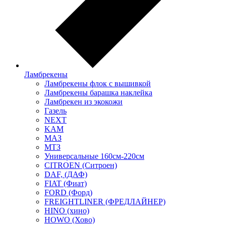
Ламбрекены
Ламбрекены флок с вышивкой
Ламбрекены барашка наклейка
Ламбрекен из экокожи
Газель
NEXT
KAM
МАЗ
МТЗ
Универсальные 160см-220см
CITROEN (Ситроен)
DAF, (ДАФ)
FIAT (Фиат)
FORD (Форд)
FREIGHTLINER (ФРЕДЛАЙНЕР)
HINO (хино)
HOWO (Хово)