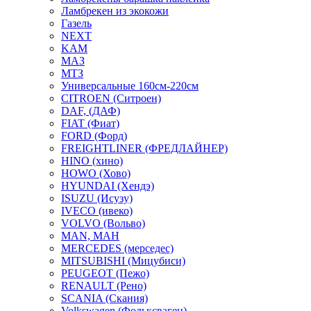
Ламбрекен из экокожи
Газель
NEXT
KAM
МАЗ
МТЗ
Универсальные 160см-220см
CITROEN (Ситроен)
DAF, (ДАФ)
FIAT (Фиат)
FORD (Форд)
FREIGHTLINER (ФРЕДЛАЙНЕР)
HINO (хино)
HOWO (Хово)
HYUNDAI (Хендэ)
ISUZU (Исузу)
IVECO (ивеко)
VOLVO (Вольво)
MAN, МАН
MERCEDES (мерседес)
MITSUBISHI (Мицубиси)
PEUGEOT (Пежо)
RENAULT (Рено)
SCANIA (Скания)
Volkswagen (Фольксваген)