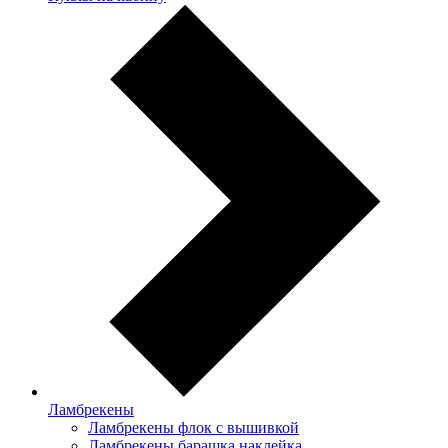
Ламбрекены
Ламбрекены флок с вышивкой
Ламбрекены барашка наклейка