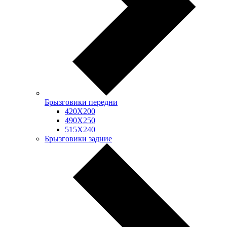
Брызговики передни
420Х200
490Х250
515Х240
Брызговики задние