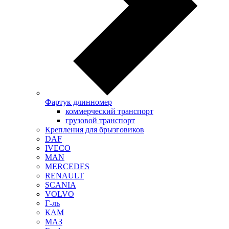
Фартук длинномер
коммерческий транспорт
грузовой транспорт
Крепления для брызговиков
DAF
IVECO
MAN
MERCEDES
RENAULT
SCANIA
VOLVO
Г-ль
КАМ
МАЗ