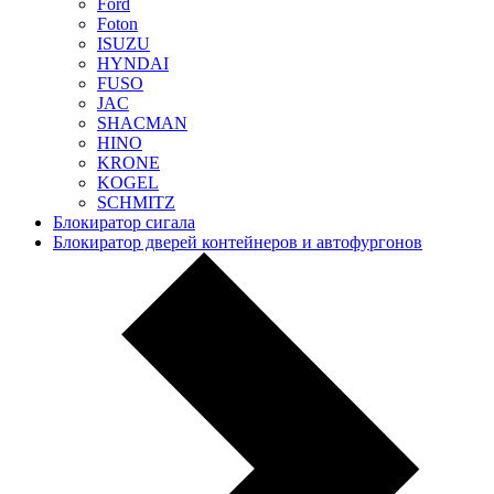
Ford
Foton
ISUZU
HYNDAI
FUSO
JAC
SHACMAN
HINO
KRONE
KOGEL
SCHMITZ
Блокиратор сигала
Блокиратор дверей контейнеров и автофургонов