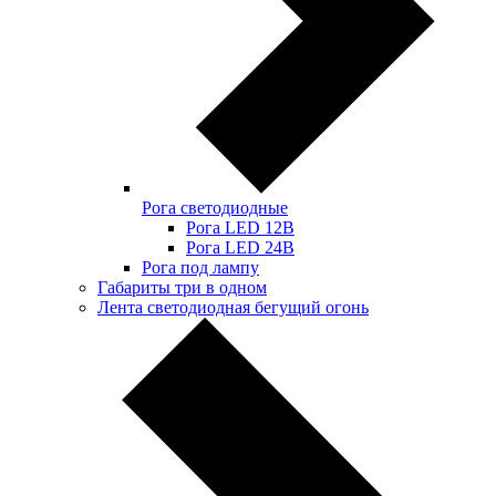
Рога светодиодные
Рога LED 12В
Рога LED 24В
Рога под лампу
Габариты три в одном
Лента светодиодная бегущий огонь