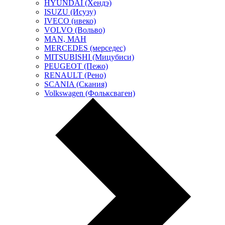
HYUNDAI (Хендэ)
ISUZU (Исузу)
IVECO (ивеко)
VOLVO (Вольво)
MAN, МАН
MERCEDES (мерседес)
MITSUBISHI (Мицубиси)
PEUGEOT (Пежо)
RENAULT (Рено)
SCANIA (Скания)
Volkswagen (Фольксваген)