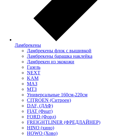
Ламбрекены
Ламбрекены флок с вышивкой
Ламбрекены барашка наклейка
Ламбрекен из экокожи
Газель
NEXT
KAM
МАЗ
МТЗ
Универсальные 160см-220см
CITROEN (Ситроен)
DAF, (ДАФ)
FIAT (Фиат)
FORD (Форд)
FREIGHTLINER (ФРЕДЛАЙНЕР)
HINO (хино)
HOWO (Хово)