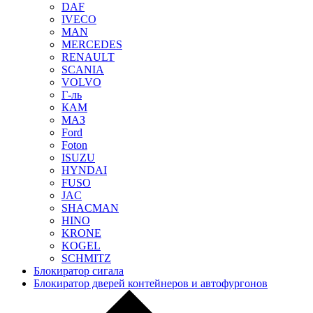
DAF
IVECO
MAN
MERCEDES
RENAULT
SCANIA
VOLVO
Г-ль
КАМ
МАЗ
Ford
Foton
ISUZU
HYNDAI
FUSO
JAC
SHACMAN
HINO
KRONE
KOGEL
SCHMITZ
Блокиратор сигала
Блокиратор дверей контейнеров и автофургонов