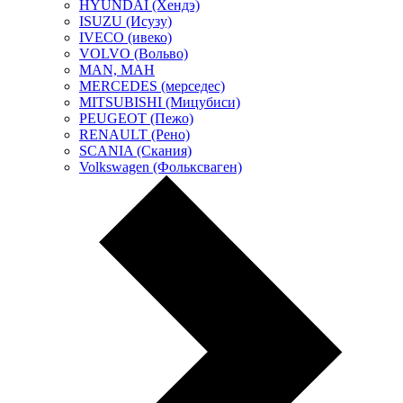
HYUNDAI (Хендэ)
ISUZU (Исузу)
IVECO (ивеко)
VOLVO (Вольво)
MAN, МАН
MERCEDES (мерседес)
MITSUBISHI (Мицубиси)
PEUGEOT (Пежо)
RENAULT (Рено)
SCANIA (Скания)
Volkswagen (Фольксваген)