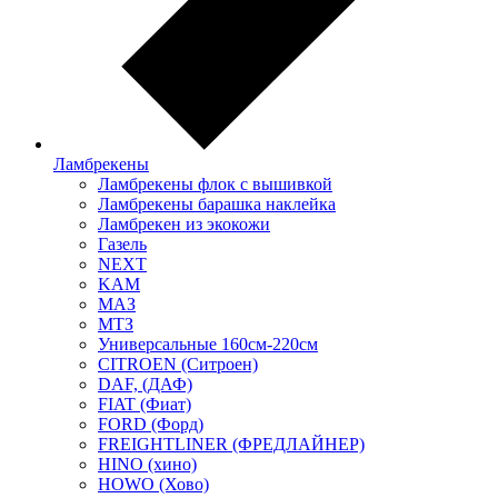
Ламбрекены
Ламбрекены флок с вышивкой
Ламбрекены барашка наклейка
Ламбрекен из экокожи
Газель
NEXT
KAM
МАЗ
МТЗ
Универсальные 160см-220см
CITROEN (Ситроен)
DAF, (ДАФ)
FIAT (Фиат)
FORD (Форд)
FREIGHTLINER (ФРЕДЛАЙНЕР)
HINO (хино)
HOWO (Хово)