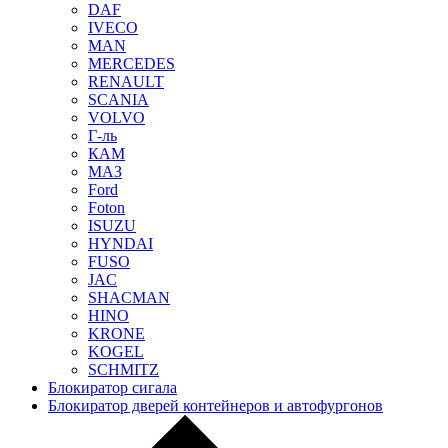
DAF
IVECO
MAN
MERCEDES
RENAULT
SCANIA
VOLVO
Г-ль
КАМ
МАЗ
Ford
Foton
ISUZU
HYNDAI
FUSO
JAC
SHACMAN
HINO
KRONE
KOGEL
SCHMITZ
Блокиратор сигала
Блокиратор дверей контейнеров и автофургонов