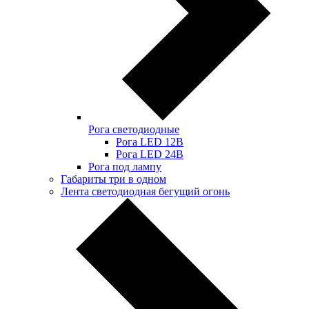
Рога светодиодные
Рога LED 12В
Рога LED 24В
Рога под лампу
Габариты три в одном
Лента светодиодная бегущий огонь