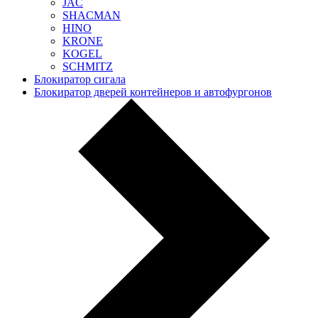
JAC
SHACMAN
HINO
KRONE
KOGEL
SCHMITZ
Блокиратор сигала
Блокиратор дверей контейнеров и автофургонов