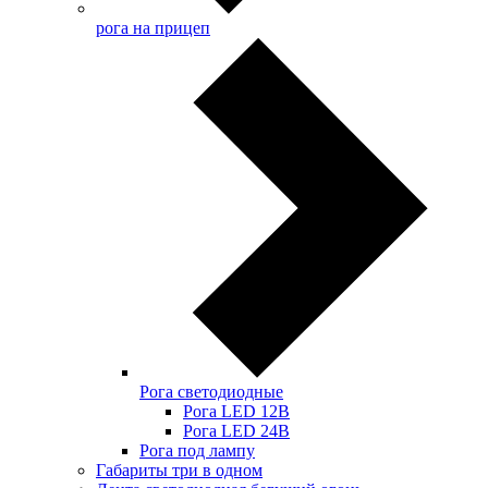
рога на прицеп
Рога светодиодные
Рога LED 12В
Рога LED 24В
Рога под лампу
Габариты три в одном