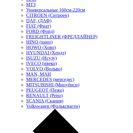
МТЗ
Универсальные 160см-220см
CITROEN (Ситроен)
DAF, (ДАФ)
FIAT (Фиат)
FORD (Форд)
FREIGHTLINER (ФРЕДЛАЙНЕР)
HINO (хино)
HOWO (Хово)
HYUNDAI (Хендэ)
ISUZU (Исузу)
IVECO (ивеко)
VOLVO (Вольво)
MAN, МАН
MERCEDES (мерседес)
MITSUBISHI (Мицубиси)
PEUGEOT (Пежо)
RENAULT (Рено)
SCANIA (Скания)
Volkswagen (Фольксваген)