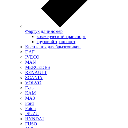
Фартук длинномер
коммерческий транспорт
грузовой транспорт
Крепления для брызговиков
DAF
IVECO
MAN
MERCEDES
RENAULT
SCANIA
VOLVO
Г-ль
КАМ
МАЗ
Ford
Foton
ISUZU
HYNDAI
FUSO