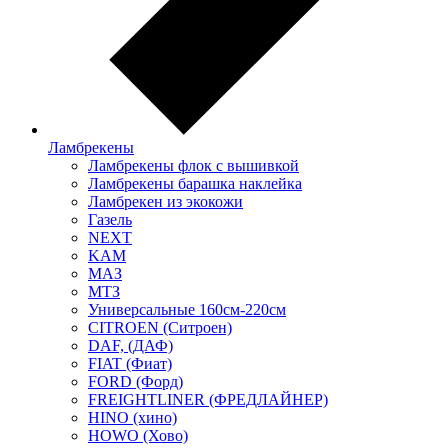
Ламбрекены
Ламбрекены флок с вышивкой
Ламбрекены барашка наклейка
Ламбрекен из экокожи
Газель
NEXT
KAM
МАЗ
МТЗ
Универсальные 160см-220см
CITROEN (Ситроен)
DAF, (ДАФ)
FIAT (Фиат)
FORD (Форд)
FREIGHTLINER (ФРЕДЛАЙНЕР)
HINO (хино)
HOWO (Хово)