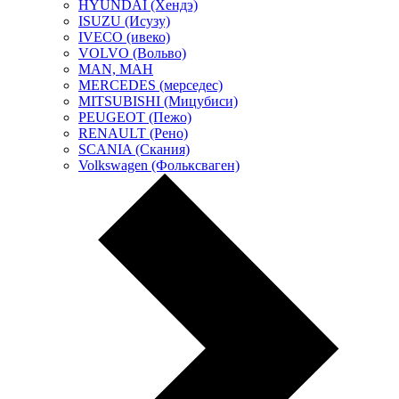
HYUNDAI (Хендэ)
ISUZU (Исузу)
IVECO (ивеко)
VOLVO (Вольво)
MAN, МАН
MERCEDES (мерседес)
MITSUBISHI (Мицубиси)
PEUGEOT (Пежо)
RENAULT (Рено)
SCANIA (Скания)
Volkswagen (Фольксваген)