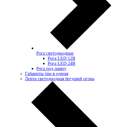
Рога светодиодные
Рога LED 12В
Рога LED 24В
Рога под лампу
Габариты три в одном
Лента светодиодная бегущий огонь