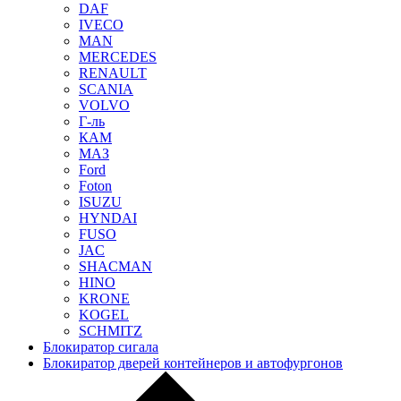
DAF
IVECO
MAN
MERCEDES
RENAULT
SCANIA
VOLVO
Г-ль
КАМ
МАЗ
Ford
Foton
ISUZU
HYNDAI
FUSO
JAC
SHACMAN
HINO
KRONE
KOGEL
SCHMITZ
Блокиратор сигала
Блокиратор дверей контейнеров и автофургонов