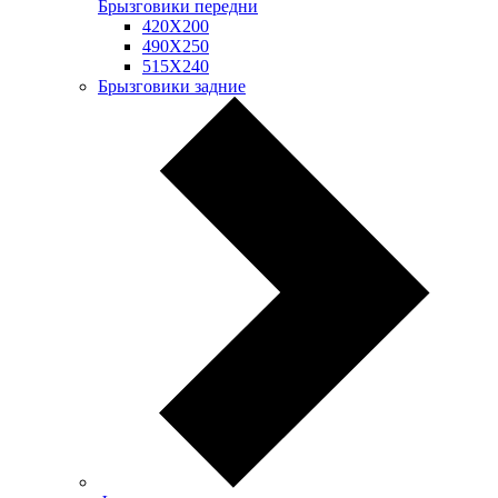
Брызговики передни
420Х200
490Х250
515Х240
Брызговики задние