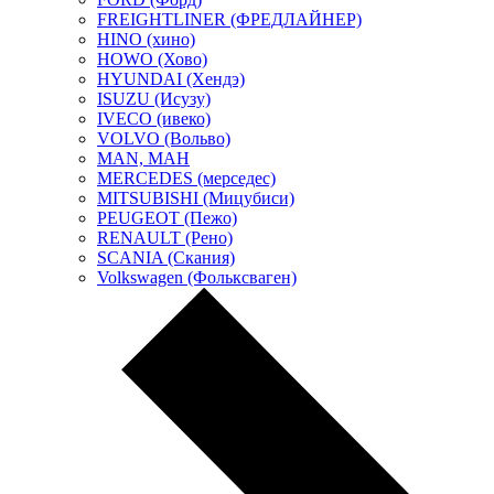
FREIGHTLINER (ФРЕДЛАЙНЕР)
HINO (хино)
HOWO (Хово)
HYUNDAI (Хендэ)
ISUZU (Исузу)
IVECO (ивеко)
VOLVO (Вольво)
MAN, МАН
MERCEDES (мерседес)
MITSUBISHI (Мицубиси)
PEUGEOT (Пежо)
RENAULT (Рено)
SCANIA (Скания)
Volkswagen (Фольксваген)