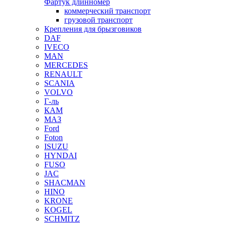
Фартук длинномер
коммерческий транспорт
грузовой транспорт
Крепления для брызговиков
DAF
IVECO
MAN
MERCEDES
RENAULT
SCANIA
VOLVO
Г-ль
КАМ
МАЗ
Ford
Foton
ISUZU
HYNDAI
FUSO
JAC
SHACMAN
HINO
KRONE
KOGEL
SCHMITZ