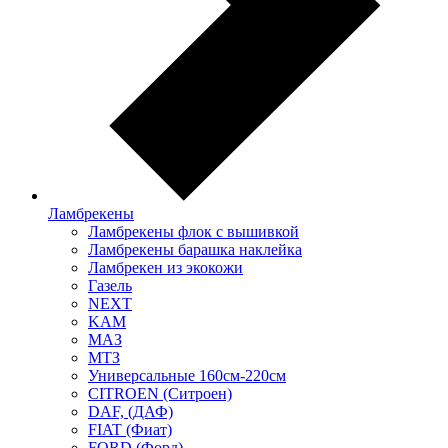
Ламбрекены
Ламбрекены флок с вышивкой
Ламбрекены барашка наклейка
Ламбрекен из экокожи
Газель
NEXT
KAM
МАЗ
МТЗ
Универсальные 160см-220см
CITROEN (Ситроен)
DAF, (ДАФ)
FIAT (Фиат)
FORD (Форд)